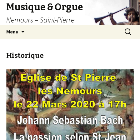
Musique & Orgue
Nemours – Saint-Pierre
Aller
Recherc
Menu
au
contenu
principal
Historique