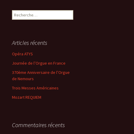
R
e
c
h
e
Articles récents
r
c
Opéra ATYS
h
Journée de l’Orgue en France
e
r
370ème Anniversaire de l’Orgue
de Nemours
:
Trois Messes Américaines
Mozart REQUIEM
Commentaires récents