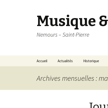
Musique &
Nemours – Saint-Pierre
Aller
Accueil
Actualités
Historique
au
contenu
principal
Archives mensuelles : ma
Jou