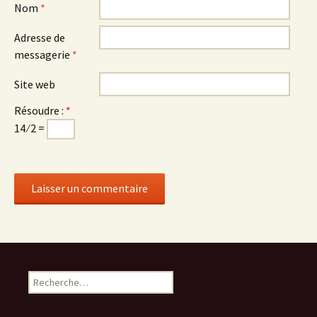
Nom
*
Adresse de
messagerie
*
Site web
Résoudre :
*
14 ⁄ 2 =
R
e
c