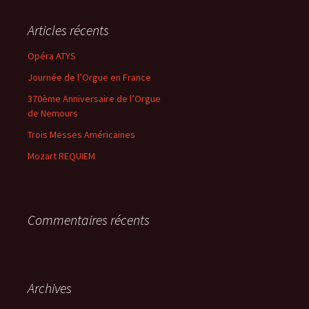
h
e
Articles récents
r
c
Opéra ATYS
h
Journée de l’Orgue en France
e
r
370ème Anniversaire de l’Orgue
de Nemours
:
Trois Messes Américaines
Mozart REQUIEM
Commentaires récents
Archives